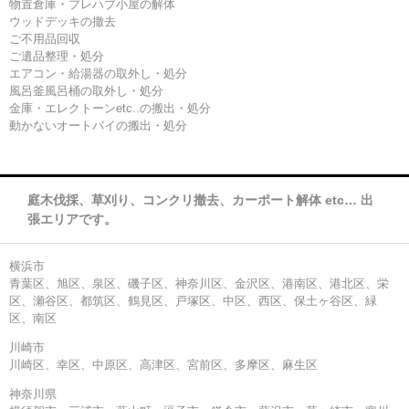
物置倉庫・プレハブ小屋の解体
ウッドデッキの撤去
ご不用品回収
ご遺品整理・処分
エアコン・給湯器の取外し・処分
風呂釜風呂桶の取外し・処分
金庫・エレクトーンetc..の搬出・処分
動かないオートバイの搬出・処分
庭木伐採、草刈り、コンクリ撤去、カーポート解体 etc… 出
張エリアです。
横浜市
青葉区、旭区、泉区、磯子区、神奈川区、金沢区、港南区、港北区、栄
区、瀬谷区、都筑区、鶴見区、戸塚区、中区、西区、保土ヶ谷区、緑
区、南区
川崎市
川崎区、幸区、中原区、高津区、宮前区、多摩区、麻生区
神奈川県