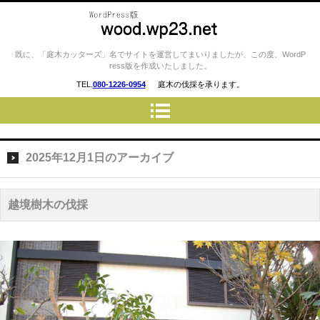
庭木カッターズ / 立木の伐採、草
既に、「庭木カッターズ」名でサイトを運営してまいりましたが、この度、WordP
ress版を作成いたしました。
刈り、コンクリート・ウッドデ
TEL.
080-1226-0954
庭木の伐採を承ります。
ッキの撤去、物置・プレハブ・
車庫・カーポートの解体 etc…
を承ります。 横浜市・川崎
市・横須賀市・藤沢市・厚木
2025年12月1日
のアーカイブ
市・相模原市 etc..
越境樹木の伐採