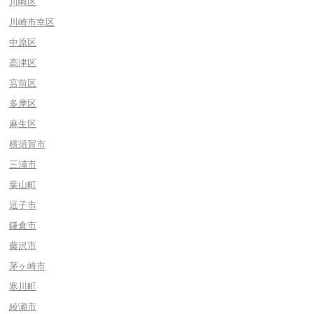
川崎区
川崎市幸区
中原区
高津区
宮前区
多摩区
麻生区
横須賀市
三浦市
葉山町
逗子市
鎌倉市
藤沢市
茅ヶ崎市
寒川町
綾瀬市