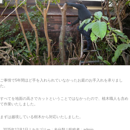
ご事情で5年間ほど手を入れられていなかったお庭のお手入れを承りまし
た。
すべてを地面の高さでカットということではなかったので、植木職人も含め
て作業いたしました。
まずは越境している樹木から対応いたしました。
2025年12月1日
|
カテゴリー :
未分類
|
投稿者 : admin