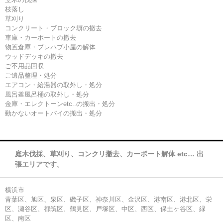
枝落し
草刈り
コンクリート・ブロック塀の撤去
車庫・カーポートの撤去
物置倉庫・プレハブ小屋の解体
ウッドデッキの撤去
ご不用品回収
ご遺品整理・処分
エアコン・給湯器の取外し・処分
風呂釜風呂桶の取外し・処分
金庫・エレクトーンetc..の搬出・処分
動かないオートバイの搬出・処分
庭木伐採、草刈り、コンクリ撤去、カーポート解体 etc… 出
張エリアです。
横浜市
青葉区、旭区、泉区、磯子区、神奈川区、金沢区、港南区、港北区、栄
区、瀬谷区、都筑区、鶴見区、戸塚区、中区、西区、保土ヶ谷区、緑
区、南区