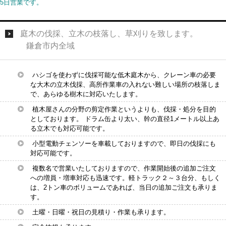
5日営業です。
庭木の伐採、立木の枝落し、草刈りを致します。
鎌倉市内全域
ハシゴを使わずに伐採可能な低木庭木から、クレーン車の必要
な大木の立木伐採、高所作業車の入れない難しい場所の枝落しま
で、あらゆる樹木に対応いたします。
植木屋さんの分野の剪定作業というよりも、伐採・処分を目的
としております。 ドラム缶より太い、幹の直径1メートル以上あ
る立木でも対応可能です。
小型電動チェンソーを車載しておりますので、即日の伐採にも
対応可能です。
複数名で営業いたしておりますので、作業開始後の追加ご注文
への増員・増車対応も迅速です。軽トラック２～３台分、もしく
は、2トン車のボリュームであれば、当日の追加ご注文も承りま
す。
土曜・日曜・祝日の見積り・作業も承ります。