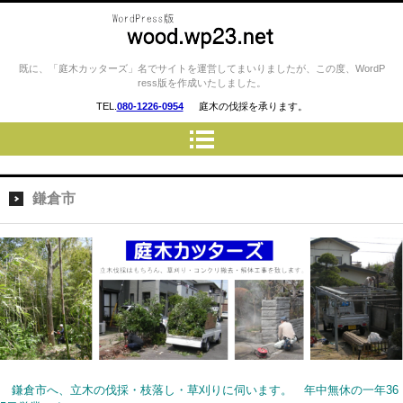
庭木カッターズ / 立木の伐採、草
既に、「庭木カッターズ」名でサイトを運営してまいりましたが、この度、WordP
ress版を作成いたしました。
刈り、コンクリート・ウッドデ
TEL.
080-1226-0954
庭木の伐採を承ります。
ッキの撤去、物置・プレハブ・
車庫・カーポートの解体 etc…
を承ります。 横浜市・川崎
市・横須賀市・藤沢市・厚木
鎌倉市
市・相模原市 etc..
鎌倉市へ、立木の伐採・枝落し・草刈りに伺います。 年中無休の一年36