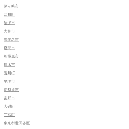
茅ヶ崎市
寒川町
綾瀬市
大和市
海老名市
座間市
相模原市
厚木市
愛川町
平塚市
伊勢原市
秦野市
大磯町
二宮町
東京都世田谷区