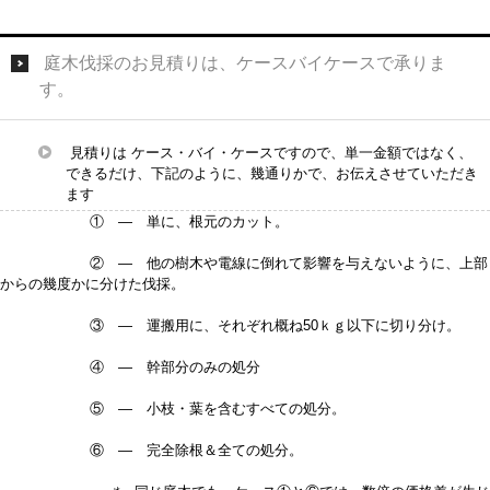
庭木伐採のお見積りは、ケースバイケースで承りま
す。
見積りは ケース・バイ・ケースですので、単一金額ではなく、
できるだけ、下記のように、幾通りかで、お伝えさせていただき
ます
① — 単に、根元のカット。
② — 他の樹木や電線に倒れて影響を与えないように、上部
からの幾度かに分けた伐採。
③ — 運搬用に、それぞれ概ね50ｋｇ以下に切り分け。
④ — 幹部分のみの処分
⑤ — 小枝・葉を含むすべての処分。
⑥ — 完全除根＆全ての処分。