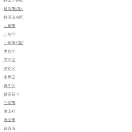
保土ヶ谷区
横浜市緑区
横浜市南区
川崎市
川崎区
川崎市幸区
中原区
高津区
宮前区
多摩区
麻生区
横須賀市
三浦市
葉山町
逗子市
鎌倉市