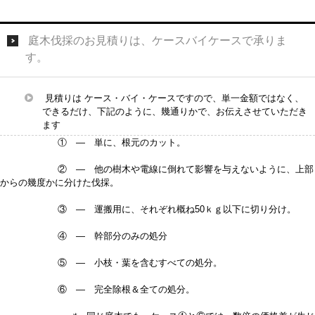
庭木伐採のお見積りは、ケースバイケースで承りま
す。
見積りは ケース・バイ・ケースですので、単一金額ではなく、
できるだけ、下記のように、幾通りかで、お伝えさせていただき
ます
① — 単に、根元のカット。
② — 他の樹木や電線に倒れて影響を与えないように、上部
からの幾度かに分けた伐採。
③ — 運搬用に、それぞれ概ね50ｋｇ以下に切り分け。
④ — 幹部分のみの処分
⑤ — 小枝・葉を含むすべての処分。
⑥ — 完全除根＆全ての処分。