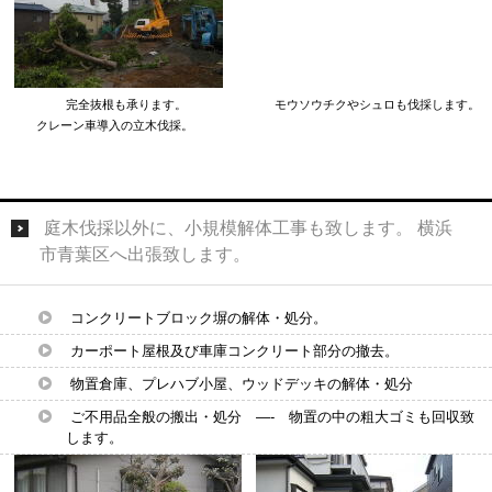
完全抜根も承ります。 モウソウチクやシュロも伐採します。
クレーン車導入の立木伐採。
庭木伐採以外に、小規模解体工事も致します。 横浜
市青葉区へ出張致します。
コンクリートブロック塀の解体・処分。
カーポート屋根及び車庫コンクリート部分の撤去。
物置倉庫、プレハブ小屋、ウッドデッキの解体・処分
ご不用品全般の搬出・処分 —- 物置の中の粗大ゴミも回収致
します。