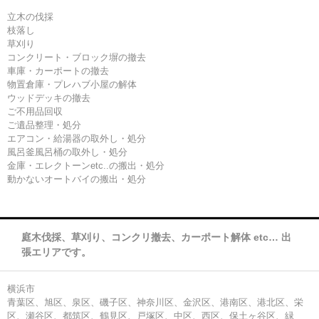
立木の伐採
枝落し
草刈り
コンクリート・ブロック塀の撤去
車庫・カーポートの撤去
物置倉庫・プレハブ小屋の解体
ウッドデッキの撤去
ご不用品回収
ご遺品整理・処分
エアコン・給湯器の取外し・処分
風呂釜風呂桶の取外し・処分
金庫・エレクトーンetc..の搬出・処分
動かないオートバイの搬出・処分
庭木伐採、草刈り、コンクリ撤去、カーポート解体 etc… 出
張エリアです。
横浜市
青葉区、旭区、泉区、磯子区、神奈川区、金沢区、港南区、港北区、栄
区、瀬谷区、都筑区、鶴見区、戸塚区、中区、西区、保土ヶ谷区、緑