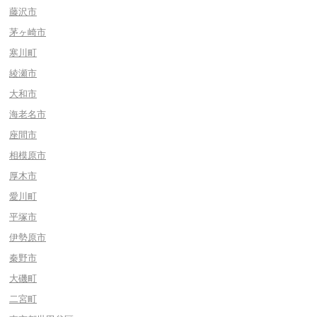
藤沢市
茅ヶ崎市
寒川町
綾瀬市
大和市
海老名市
座間市
相模原市
厚木市
愛川町
平塚市
伊勢原市
秦野市
大磯町
二宮町