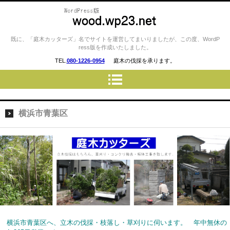
庭木カッターズ / 立木の伐採、草
既に、「庭木カッターズ」名でサイトを運営してまいりましたが、この度、WordP
ress版を作成いたしました。
刈り、コンクリート・ウッドデ
TEL.
080-1226-0954
庭木の伐採を承ります。
ッキの撤去、物置・プレハブ・
車庫・カーポートの解体 etc…
を承ります。 横浜市・川崎
市・横須賀市・藤沢市・厚木
横浜市青葉区
市・相模原市 etc..
横浜市青葉区へ、立木の伐採・枝落し・草刈りに伺います。 年中無休の