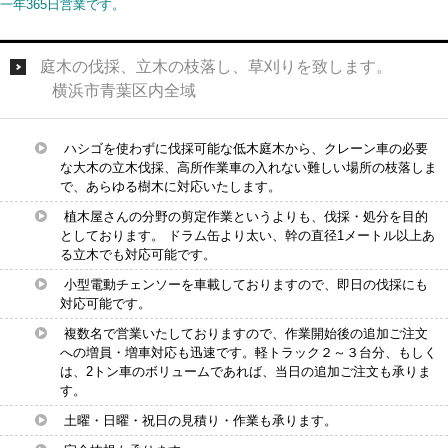
一年365日営業です。
庭木の伐採、立木の枝落し、草刈りを致します。
横浜市青葉区内全域
ハシゴを使わずに伐採可能な低木庭木から、クレーン車の必要
な大木の立木伐採、高所作業車の入れない難しい場所の枝落しま
で、あらゆる樹木に対応いたします。
植木屋さんの分野の剪定作業というよりも、伐採・処分を目的
としております。 ドラム缶より太い、幹の直径1メートル以上あ
る立木でも対応可能です。
小型電動チェンソーを車載しておりますので、即日の伐採にも
対応可能です。
複数名で営業いたしておりますので、作業開始後の追加ご注文
への増員・増車対応も迅速です。軽トラック２～３台分、もしく
は、2トン車のボリュームであれば、当日の追加ご注文も承りま
す。
土曜・日曜・祝日の見積り・作業も承ります。