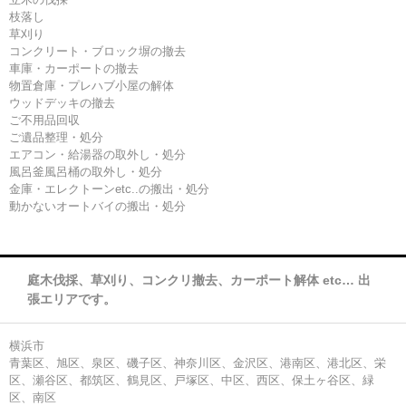
枝落し
草刈り
コンクリート・ブロック塀の撤去
車庫・カーポートの撤去
物置倉庫・プレハブ小屋の解体
ウッドデッキの撤去
ご不用品回収
ご遺品整理・処分
エアコン・給湯器の取外し・処分
風呂釜風呂桶の取外し・処分
金庫・エレクトーンetc..の搬出・処分
動かないオートバイの搬出・処分
庭木伐採、草刈り、コンクリ撤去、カーポート解体 etc… 出
張エリアです。
横浜市
青葉区、旭区、泉区、磯子区、神奈川区、金沢区、港南区、港北区、栄
区、瀬谷区、都筑区、鶴見区、戸塚区、中区、西区、保土ヶ谷区、緑
区、南区