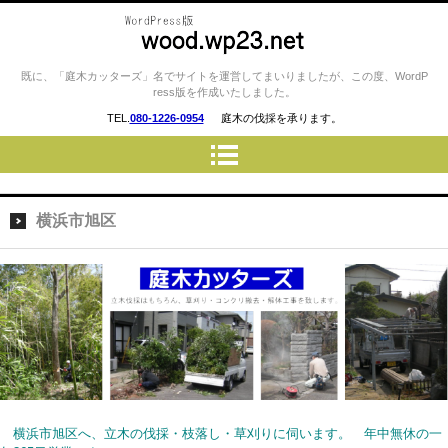
庭木カッターズ / 立木の伐採、草
既に、「庭木カッターズ」名でサイトを運営してまいりましたが、この度、WordP
ress版を作成いたしました。
刈り、コンクリート・ウッドデ
TEL.
080-1226-0954
庭木の伐採を承ります。
ッキの撤去、物置・プレハブ・
車庫・カーポートの解体 etc…
を承ります。 横浜市・川崎
市・横須賀市・藤沢市・厚木
横浜市旭区
市・相模原市 etc..
横浜市旭区へ、立木の伐採・枝落し・草刈りに伺います。 年中無休の一