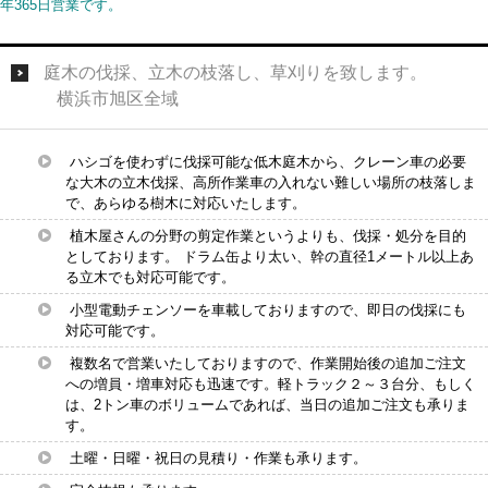
年365日営業です。
庭木の伐採、立木の枝落し、草刈りを致します。
横浜市旭区全域
ハシゴを使わずに伐採可能な低木庭木から、クレーン車の必要
な大木の立木伐採、高所作業車の入れない難しい場所の枝落しま
で、あらゆる樹木に対応いたします。
植木屋さんの分野の剪定作業というよりも、伐採・処分を目的
としております。 ドラム缶より太い、幹の直径1メートル以上あ
る立木でも対応可能です。
小型電動チェンソーを車載しておりますので、即日の伐採にも
対応可能です。
複数名で営業いたしておりますので、作業開始後の追加ご注文
への増員・増車対応も迅速です。軽トラック２～３台分、もしく
は、2トン車のボリュームであれば、当日の追加ご注文も承りま
す。
土曜・日曜・祝日の見積り・作業も承ります。