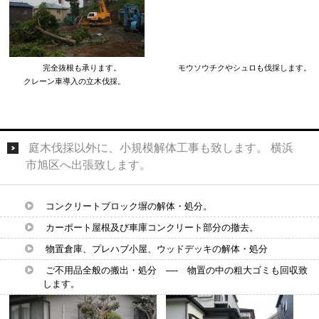
完全抜根も承ります。 モウソウチクやシュロも伐採します。
クレーン車導入の立木伐採。
庭木伐採以外に、小規模解体工事も致します。 横浜
市旭区へ出張致します。
コンクリートブロック塀の解体・処分。
カーポート屋根及び車庫コンクリート部分の撤去。
物置倉庫、プレハブ小屋、ウッドデッキの解体・処分
ご不用品全般の搬出・処分 —- 物置の中の粗大ゴミも回収致
します。