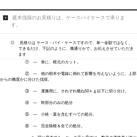
庭木伐採のお見積りは、ケースバイケースで承りま
す。
見積りは ケース・バイ・ケースですので、単一金額ではなく、
できるだけ、下記のように、幾通りかで、お伝えさせていただき
ます
① — 単に、根元のカット。
② — 他の樹木や電線に倒れて影響を与えないように、上部
からの幾度かに分けた伐採。
③ — 運搬用に、それぞれ概ね50ｋｇ以下に切り分け。
④ — 幹部分のみの処分
⑤ — 小枝・葉を含むすべての処分。
⑥ — 完全除根＆全ての処分。