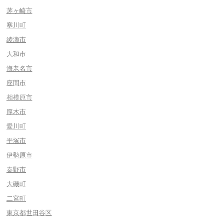
茅ヶ崎市
寒川町
綾瀬市
大和市
海老名市
座間市
相模原市
厚木市
愛川町
平塚市
伊勢原市
秦野市
大磯町
二宮町
東京都世田谷区