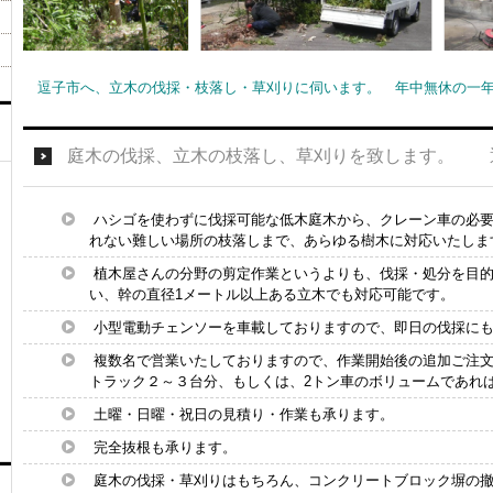
逗子市へ、立木の伐採・枝落し・草刈りに伺います。 年中無休の一年3
庭木の伐採、立木の枝落し、草刈りを致します。 
ハシゴを使わずに伐採可能な低木庭木から、クレーン車の必
れない難しい場所の枝落しまで、あらゆる樹木に対応いたしま
植木屋さんの分野の剪定作業というよりも、伐採・処分を目的
い、幹の直径1メートル以上ある立木でも対応可能です。
小型電動チェンソーを車載しておりますので、即日の伐採に
複数名で営業いたしておりますので、作業開始後の追加ご注文
トラック２～３台分、もしくは、2トン車のボリュームであれ
土曜・日曜・祝日の見積り・作業も承ります。
完全抜根も承ります。
庭木の伐採・草刈りはもちろん、コンクリートブロック塀の