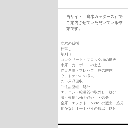
当サイト『庭木カッターズ』で
ご案内させていただいている作
業です。
立木の伐採
枝落し
草刈り
コンクリート・ブロック塀の撤去
車庫・カーポートの撤去
物置倉庫・プレハブ小屋の解体
ウッドデッキの撤去
ご不用品回収
ご遺品整理・処分
エアコン・給湯器の取外し・処分
風呂釜風呂桶の取外し・処分
金庫・エレクトーンetc..の搬出・処分
動かないオートバイの搬出・処分