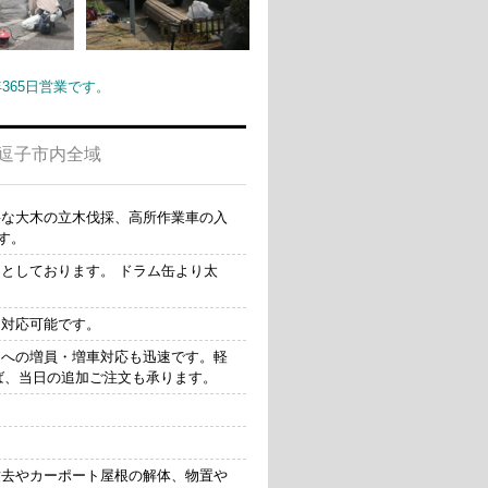
65日営業です。
逗子市内全域
要な大木の立木伐採、高所作業車の入
す。
としております。 ドラム缶より太
も対応可能です。
への増員・増車対応も迅速です。軽
ば、当日の追加ご注文も承ります。
撤去やカーポート屋根の解体、物置や