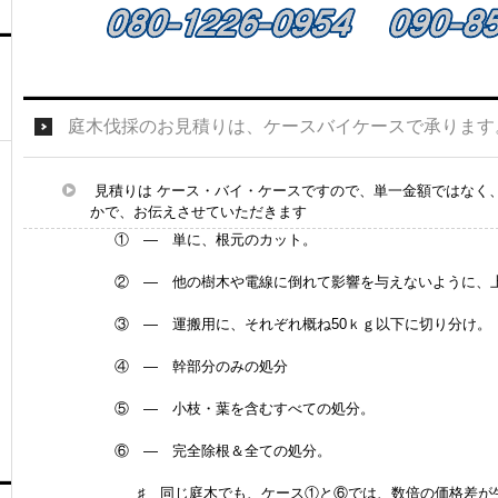
庭木伐採のお見積りは、ケースバイケースで承ります
見積りは ケース・バイ・ケースですので、単一金額ではなく
かで、お伝えさせていただきます
① — 単に、根元のカット。
② — 他の樹木や電線に倒れて影響を与えないように、
③ — 運搬用に、それぞれ概ね50ｋｇ以下に切り分け。
④ — 幹部分のみの処分
⑤ — 小枝・葉を含むすべての処分。
⑥ — 完全除根＆全ての処分。
♯ 同じ庭木でも、ケース①と⑥では、数倍の価格差が生