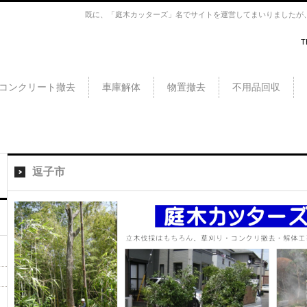
既に、「庭木カッターズ」名でサイトを運営してまいりましたが、こ
T
採、草
ドデ
コンクリート撤去
車庫解体
物置撤去
不用品回収
ブ・
c…
崎
木
逗子市