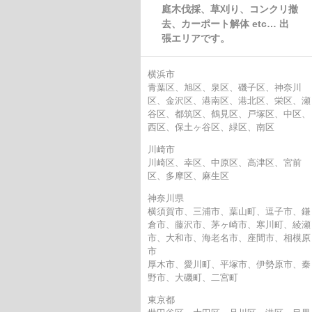
庭木伐採、草刈り、コンクリ撤
去、カーポート解体 etc… 出
張エリアです。
横浜市
青葉区、旭区、泉区、磯子区、神奈川
区、金沢区、港南区、港北区、栄区、瀬
谷区、都筑区、鶴見区、戸塚区、中区、
西区、保土ヶ谷区、緑区、南区
川崎市
川崎区、幸区、中原区、高津区、宮前
区、多摩区、麻生区
神奈川県
横須賀市、三浦市、葉山町、逗子市、鎌
倉市、藤沢市、茅ヶ崎市、寒川町、綾瀬
市、大和市、海老名市、座間市、相模原
市
厚木市、愛川町、平塚市、伊勢原市、秦
野市、大磯町、二宮町
東京都