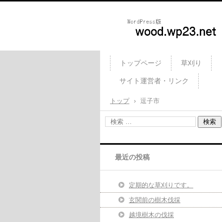
庭木カッターズ / 立木の伐
刈り、コンクリート・ウッ
トップページ
草刈り
ッキの撤去、物置・プレハ
サイト運営者・リンク
車庫・カーポートの解体 et
を承ります。 横浜市・川
トップ
›
逗子市
市・横須賀市・藤沢市・厚
市・相模原市 etc..
最近の投稿
定期的な草刈りです。
玄関前の樹木伐採
越境樹木の伐採