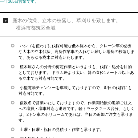
一年365日営業です。
庭木の伐採、立木の枝落し、草刈りを致します。
横浜市都筑区全域
ハシゴを使わずに伐採可能な低木庭木から、クレーン車の必要
な大木の立木伐採、高所作業車の入れない難しい場所の枝落しま
で、あらゆる樹木に対応いたします。
植木屋さんの分野の剪定作業というよりも、伐採・処分を目的
としております。 ドラム缶より太い、幹の直径1メートル以上あ
る立木でも対応可能です。
小型電動チェンソーを車載しておりますので、即日の伐採にも
対応可能です。
複数名で営業いたしておりますので、作業開始後の追加ご注文
への増員・増車対応も迅速です。軽トラック２～３台分、もしく
は、2トン車のボリュームであれば、当日の追加ご注文も承りま
す。
土曜・日曜・祝日の見積り・作業も承ります。