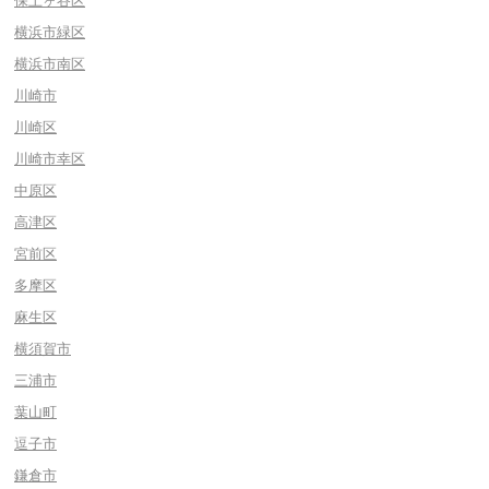
保土ヶ谷区
横浜市緑区
横浜市南区
川崎市
川崎区
川崎市幸区
中原区
高津区
宮前区
多摩区
麻生区
横須賀市
三浦市
葉山町
逗子市
鎌倉市