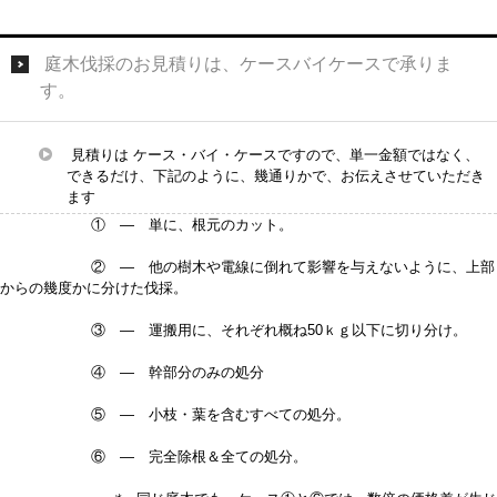
庭木伐採のお見積りは、ケースバイケースで承りま
す。
見積りは ケース・バイ・ケースですので、単一金額ではなく、
できるだけ、下記のように、幾通りかで、お伝えさせていただき
ます
① — 単に、根元のカット。
② — 他の樹木や電線に倒れて影響を与えないように、上部
からの幾度かに分けた伐採。
③ — 運搬用に、それぞれ概ね50ｋｇ以下に切り分け。
④ — 幹部分のみの処分
⑤ — 小枝・葉を含むすべての処分。
⑥ — 完全除根＆全ての処分。