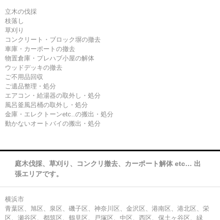
立木の伐採
枝落し
草刈り
コンクリート・ブロック塀の撤去
車庫・カーポートの撤去
物置倉庫・プレハブ小屋の解体
ウッドデッキの撤去
ご不用品回収
ご遺品整理・処分
エアコン・給湯器の取外し・処分
風呂釜風呂桶の取外し・処分
金庫・エレクトーンetc..の搬出・処分
動かないオートバイの搬出・処分
庭木伐採、草刈り、コンクリ撤去、カーポート解体 etc… 出
張エリアです。
横浜市
青葉区、旭区、泉区、磯子区、神奈川区、金沢区、港南区、港北区、栄
区、瀬谷区、都筑区、鶴見区、戸塚区、中区、西区、保土ヶ谷区、緑