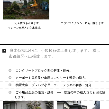
完全抜根も承ります。 モウソウチクやシュロも伐採します。
クレーン車導入の立木伐採。
庭木伐採以外に、小規模解体工事も致します。 横浜
市都筑区へ出張致します。
コンクリートブロック塀の解体・処分。
カーポート屋根及び車庫コンクリート部分の撤去。
物置倉庫、プレハブ小屋、ウッドデッキの解体・処分
ご不用品全般の搬出・処分 —- 物置の中の粗大ゴミも回収致
します。