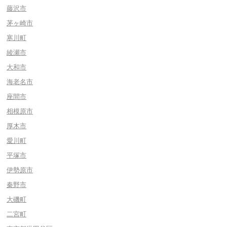
藤沢市
茅ヶ崎市
寒川町
綾瀬市
大和市
海老名市
座間市
相模原市
厚木市
愛川町
平塚市
伊勢原市
秦野市
大磯町
二宮町