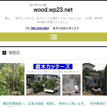
庭木カッターズ / 立木の伐採、草
既に、「庭木カッターズ」名でサイトを運営してまいりましたが、この度、WordP
ress版を作成いたしました。
刈り、コンクリート・ウッドデ
TEL.
080-1226-0954
庭木の伐採を承ります。
ッキの撤去、物置・プレハブ・
車庫・カーポートの解体 etc…
を承ります。 横浜市・川崎
市・横須賀市・藤沢市・厚木
都筑区
市・相模原市 etc..
横浜市都筑区へ、立木の伐採・枝落し・草刈りに伺います。 年中無休の